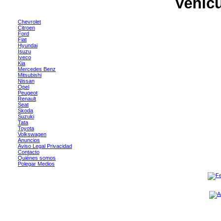
Vehíc
Chevrolet
Citroen
Ford
Fiat
Hyundai
Isuzu
Iveco
Kia
Mercedes Benz
Mitsubishi
Nissan
Opel
Peugeot
Renault
Seat
Skoda
Suzuki
Tata
Toyota
Volkswagen
Anuncios
Aviso Legal Privacidad
Contacto
Quiénes somos
Polegar Medios