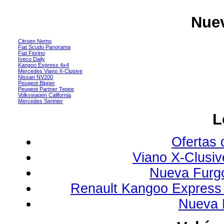
Nuev
Citroen Nemo
Fiat Scudo Panorama
Fiat Fiorino
Iveco Daily
Kangoo Express 4x4
Mercedes Viano X-Clusive
Nissan NV200
Peugeot Bipper
Peugeot Partner Tepee
Volkswagen California
Mercedes Sprinter
L
Ofertas 
Viano X-Clusi
Nueva Furg
Renault Kangoo Express 
Nueva 