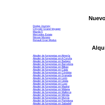
Nuev
Dodge Journey
Chrysler Grand Voyager
Mazda 5
Mercedes Estate
Nissan Murano
Renault Gran Modus
Alqu
Alquiler de furgonetas en Almería
Alquiler de furgonetas en A Coruña
Alquiler de furgonetas en Badajoz
Alquiler de furgonetas en Barcelona
Alquiler de furgonetas en Bilbao
Alquiler de furgonetas en Cádiz
Alquiler de furgonetas en Córdoba
Alquiler de furgonetas en Granada
Alquiler de furgonetas en León
Alquiler de furgonetas en Lleida
Alquiler de furgonetas en Lugo
Alquiler de furgonetas en Madrid
Alquiler de furgonetas en Málaga
Alquiler de furgonetas en Mallorca
Alquiler de furgonetas en Mérida
Alquiler de furgonetas en Murcia
Alquiler de furgonetas en Pamplona
Alquiler de furgonetas en Sabadell