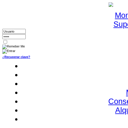
¿Recuperar clave?
Conse
Alq