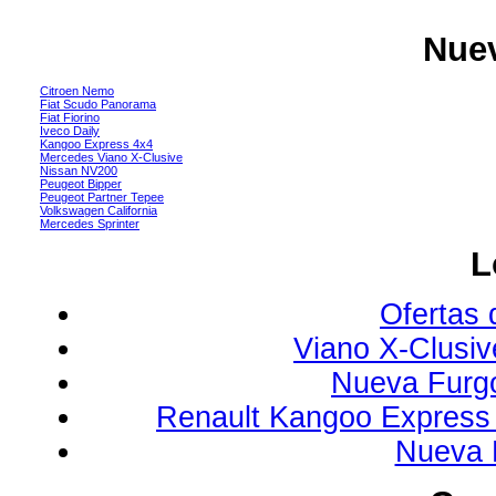
Nuev
Citroen Nemo
Fiat Scudo Panorama
Fiat Fiorino
Iveco Daily
Kangoo Express 4x4
Mercedes Viano X-Clusive
Nissan NV200
Peugeot Bipper
Peugeot Partner Tepee
Volkswagen California
Mercedes Sprinter
L
Ofertas 
Viano X-Clusi
Nueva Furg
Renault Kangoo Express 
Nueva 