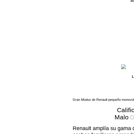
al
L
Gran Modus de Renault pequeño monovolú
Califi
Malo
Renault amplía su gama 