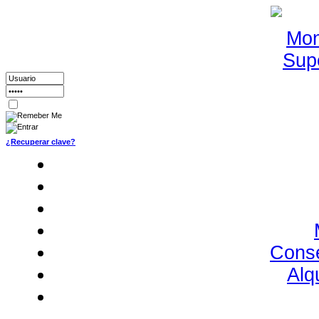
¿Recuperar clave?
Conse
Alq