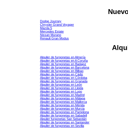
Nuev
Dodge Journey
Chrysler Grand Voyager
Mazda 5
Mercedes Estate
Nissan Murano
Renault Gran Modus
Alqu
Alquiler de furgonetas en Almería
Alquiler de furgonetas en A Coruña
Alquiler de furgonetas en Badajoz
Alquiler de furgonetas en Barcelona
Alquiler de furgonetas en Bilbao
Alquiler de furgonetas en Cádiz
Alquiler de furgonetas en Córdoba
Alquiler de furgonetas en Granada
Alquiler de furgonetas en León
Alquiler de furgonetas en Lleida
Alquiler de furgonetas en Lugo
Alquiler de furgonetas en Madrid
Alquiler de furgonetas en Málaga
Alquiler de furgonetas en Mallorca
Alquiler de furgonetas en Mérida
Alquiler de furgonetas en Murcia
Alquiler de furgonetas en Pamplona
Alquiler de furgonetas en Sabadell
Alquiler furgonetas San Sebastián
Alquiler de furgonetas en Santander
Alquiler de furgonetas en Sevilla