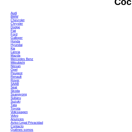
Coc
Audi
BMW
Chevrolet
Chrysler
Dodge
Fiat
Ford
Galloper
Honda
Hyundai
Kia
Lancia
Mazda
Mercedes Benz
Mitsubishi
Nissan
Opel
Peugeot
Renault
Rover
SAAB
Seat
Skoda
Ssangyong
Subaru
Suzuki
Tata
Toyota
Volkswagen
Volvo
Anuncios
Aviso Legal Privacidad
Contacto
Quiénes somos