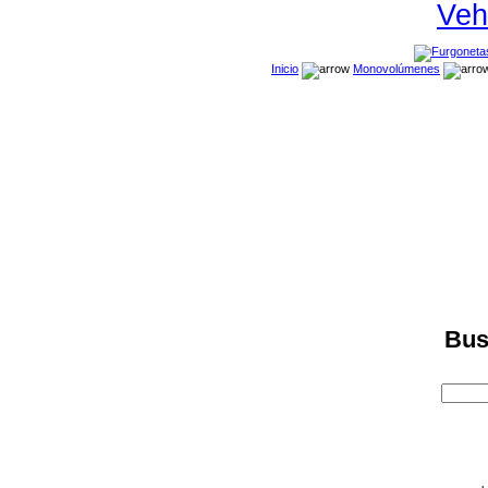
Veh
Inicio
Monovolúmenes
Bus