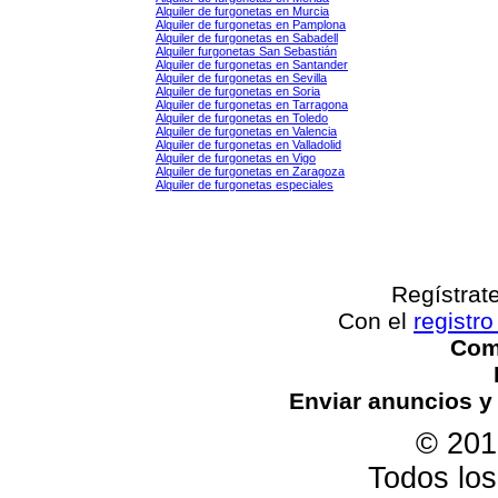
Alquiler de furgonetas en Murcia
Alquiler de furgonetas en Pamplona
Alquiler de furgonetas en Sabadell
Alquiler furgonetas San Sebastián
Alquiler de furgonetas en Santander
Alquiler de furgonetas en Sevilla
Alquiler de furgonetas en Soria
Alquiler de furgonetas en Tarragona
Alquiler de furgonetas en Toledo
Alquiler de furgonetas en Valencia
Alquiler de furgonetas en Valladolid
Alquiler de furgonetas en Vigo
Alquiler de furgonetas en Zaragoza
Alquiler de furgonetas especiales
Regístrat
Con el
registro
Come
Enviar anuncios y
© 201
Todos lo