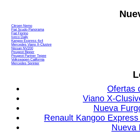
Nuev
Citroen Nemo
Fiat Scudo Panorama
Fiat Fiorino
Iveco Daily
Kangoo Express 4x4
Mercedes Viano X-Clusive
Nissan NV200
Peugeot Bipper
Peugeot Partner Tepee
Volkswagen California
Mercedes Sprinter
L
Ofertas 
Viano X-Clusi
Nueva Furg
Renault Kangoo Express 
Nueva 