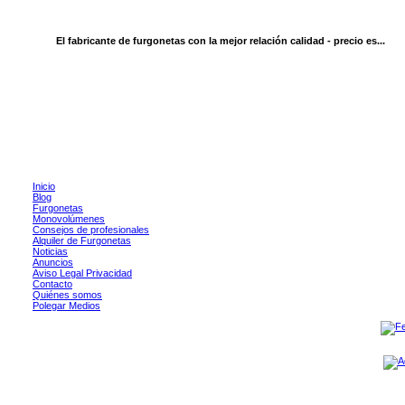
El fabricante de furgonetas con la mejor relación calidad - precio es...
Inicio
Blog
Furgonetas
Monovolúmenes
Consejos de profesionales
Alquiler de Furgonetas
Noticias
Anuncios
Aviso Legal Privacidad
Contacto
Quiénes somos
Polegar Medios