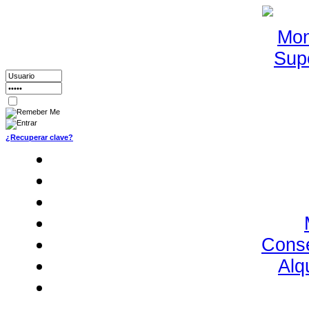
¿Recuperar clave?
Conse
Alq