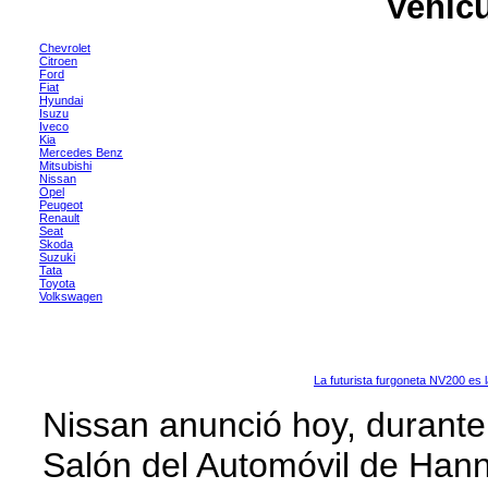
Vehíc
Chevrolet
Citroen
Ford
Fiat
Hyundai
Isuzu
Iveco
Kia
Mercedes Benz
Mitsubishi
Nissan
Opel
Peugeot
Renault
Seat
Skoda
Suzuki
Tata
Toyota
Volkswagen
La futurista furgoneta NV200 es
Nissan anunció hoy, durante
Salón del Automóvil de Hanno