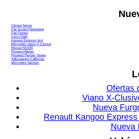
Nuev
Citroen Nemo
Fiat Scudo Panorama
Fiat Fiorino
Iveco Daily
Kangoo Express 4x4
Mercedes Viano X-Clusive
Nissan NV200
Peugeot Bipper
Peugeot Partner Tepee
Volkswagen California
Mercedes Sprinter
L
Ofertas 
Viano X-Clusi
Nueva Furg
Renault Kangoo Express 
Nueva 