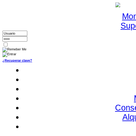
¿Recuperar clave?
Conse
Alq