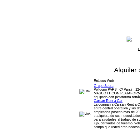
L
Alquiler
Enlaces Web
Grupo Scora
Polígono PARSI, C/ Parsi I, 
MASCOTT CON PLATAFORMA Veh
equipado con plataforma retráct
Carsan Rent a Car
La compañía Carsan Rent a Ca
entre central operativa y las 
empleados poseen mas de 20 añ
cualquiera de sus necesidade
para ayudarles al trabajo de
lujo, derivados de turismo, ve
tiempo que usted crea necesar