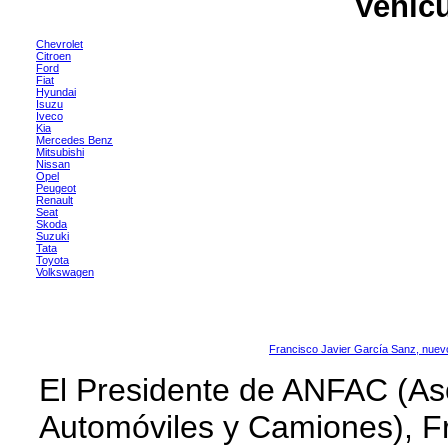
Vehíc
Chevrolet
Citroen
Ford
Fiat
Hyundai
Isuzu
Iveco
Kia
Mercedes Benz
Mitsubishi
Nissan
Opel
Peugeot
Renault
Seat
Skoda
Suzuki
Tata
Toyota
Volkswagen
Francisco Javier García Sanz, nuev
El Presidente de ANFAC (As
Automóviles y Camiones), Fr