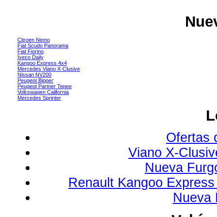
Nuev
Citroen Nemo
Fiat Scudo Panorama
Fiat Fiorino
Iveco Daily
Kangoo Express 4x4
Mercedes Viano X-Clusive
Nissan NV200
Peugeot Bipper
Peugeot Partner Tepee
Volkswagen California
Mercedes Sprinter
L
Ofertas 
Viano X-Clusi
Nueva Furg
Renault Kangoo Express 
Nueva 