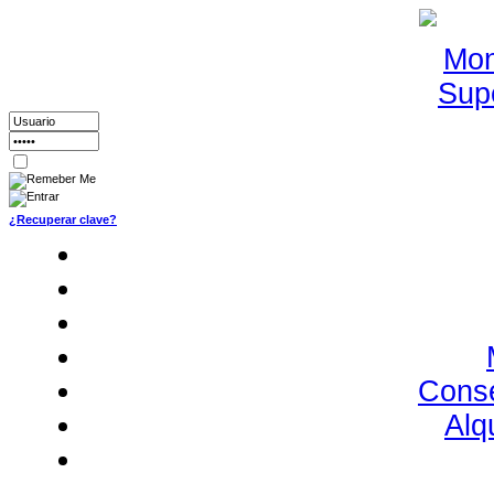
¿Recuperar clave?
Conse
Alq